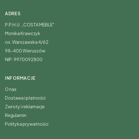
ADRES
P.P.H.U. „COSTA MEBLE"
Monika Krawczyk
os. Warszawska 4/62
98-400 Wieruszów
NIP: 9970092800
INFORMACJE
O nas
Dostawa i płatności
Zwroty i reklamacje
Regulamin
Polityka prywatności