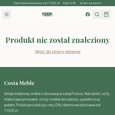
Darmowa dostawa od 7 000 zł Raty 0% 14 dni na zwrot
Produkt nie został znaleziony
Wróć do strony głównej
Costa Meble
Sklep meblowy online z dostawą w całej Polsce. Narożniki, sofy,
łóżka tapicerowane, stoły i meble do salonu, sypialni oraz
jadalni. Polska produkcja, raty 0% i darmowa dostawa od
7 000 zł.