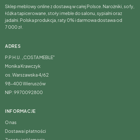
Sklep meblowy online z dostawą w całej Polsce. Narożniki, sofy,
łóżka tapicerowane, stoły i meble do salonu, sypialni oraz
jadalni. Polska produkcja, raty 0% i darmowa dostawa od
7 000 zł.
ADRES
P.P.H.U. „COSTA MEBLE"
Monika Krawczyk
os. Warszawska 4/62
98-400 Wieruszów
NIP: 9970092800
INFORMACJE
O nas
Dostawa i płatności
Zwroty i reklamacje