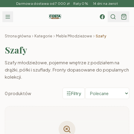
Darmowa dostawa od 7 000 zł Raty 0% 14 dni na zwrot
Strona główna
Kategorie
Meble Młodzieżowe
Szafy
Szafy
Szafy młodzieżowe, pojemne wnętrze z podziałem na
drążki, półki i szuflady. Fronty dopasowane do popularnych
kolekcji.
0
produktów
Filtry