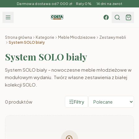
Darmowa dostawa od 7 000 zł Raty 0% 14 dni na zwrot
Strona główna
Kategorie
Meble Młodzieżowe
Zestawy mebli
System SOLO biały
System SOLO biały
System SOLO biały – nowoczesne meble młodzieżowe w
modułowym wydaniu. Twórz własne zestawienia z białej
kolekcji SOLO.
0
produktów
Filtry