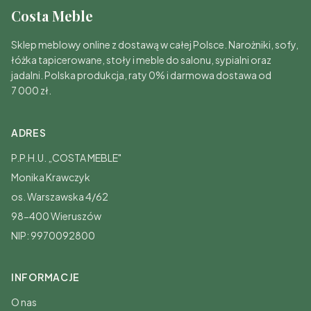
Costa Meble
Sklep meblowy online z dostawą w całej Polsce. Narożniki, sofy,
łóżka tapicerowane, stoły i meble do salonu, sypialni oraz
jadalni. Polska produkcja, raty 0% i darmowa dostawa od
7 000 zł.
ADRES
P.P.H.U. „COSTA MEBLE"
Monika Krawczyk
os. Warszawska 4/62
98-400 Wieruszów
NIP: 9970092800
INFORMACJE
O nas