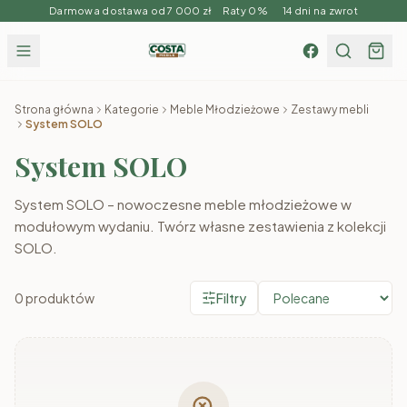
Darmowa dostawa od 7 000 zł Raty 0% 14 dni na zwrot
Strona główna
Kategorie
Meble Młodzieżowe
Zestawy mebli
System SOLO
System SOLO
System SOLO – nowoczesne meble młodzieżowe w
modułowym wydaniu. Twórz własne zestawienia z kolekcji
SOLO.
0
produktów
Filtry