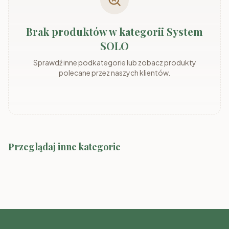
Brak produktów w kategorii System
SOLO
Sprawdź inne podkategorie lub zobacz produkty
polecane przez naszych klientów.
Przeglądaj inne kategorie
Meble SMYK I
Meble SMYK II
Meble SMYK III
Meble RAJ
Meble TOMMY
Meble FIGO