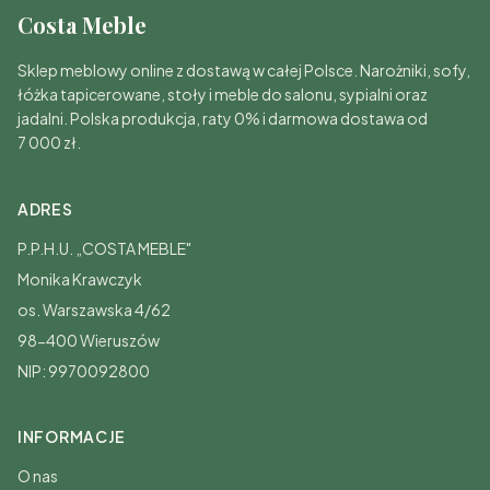
Costa Meble
Sklep meblowy online z dostawą w całej Polsce. Narożniki, sofy,
łóżka tapicerowane, stoły i meble do salonu, sypialni oraz
jadalni. Polska produkcja, raty 0% i darmowa dostawa od
7 000 zł.
ADRES
P.P.H.U. „COSTA MEBLE"
Monika Krawczyk
os. Warszawska 4/62
98-400 Wieruszów
NIP: 9970092800
INFORMACJE
O nas