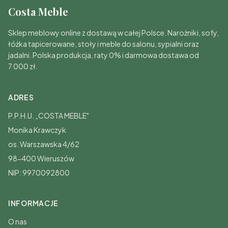
Costa Meble
Sklep meblowy online z dostawą w całej Polsce. Narożniki, sofy,
łóżka tapicerowane, stoły i meble do salonu, sypialni oraz
jadalni. Polska produkcja, raty 0% i darmowa dostawa od
7 000 zł.
ADRES
P.P.H.U. „COSTA MEBLE"
Monika Krawczyk
os. Warszawska 4/62
98-400 Wieruszów
NIP: 9970092800
INFORMACJE
O nas