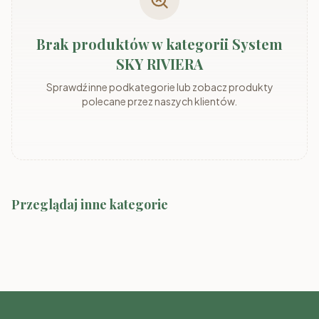
Brak produktów w kategorii System
SKY RIVIERA
Sprawdź inne podkategorie lub zobacz produkty
polecane przez naszych klientów.
Przeglądaj inne kategorie
System MARLY
System ADEMO
System Marco-2 Kolory
System MARLY kaszmir/szary
System ADEMO
kaszmir/orzech
kaszmir/kaszmir
orzech/orzech
System MIA dąb odwieczny