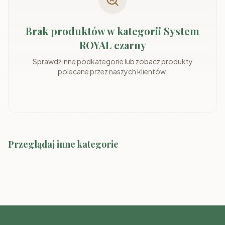
Brak produktów w kategorii System
ROYAL czarny
Sprawdź inne podkategorie lub zobacz produkty
polecane przez naszych klientów.
Przeglądaj inne kategorie
System MARLY
System ADEMO
System Marco-2 Kolory
System MARLY kaszmir/szary
System ADEMO
kaszmir/orzech
kaszmir/kaszmir
orzech/orzech
System MIA dąb odwieczny