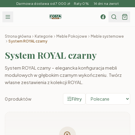
Darmowa dostawa od 7 000 zł Raty 0% 14 dni na zwrot
Strona główna
Kategorie
Meble Pokojowe
Meble systemowe
System ROYAL czarny
System ROYAL czarny
System ROYAL czarny – elegancka konfiguracja mebli
modułowych w głębokim czarnym wykończeniu. Twórz
własne zestawienia z kolekcji ROYAL.
0
produktów
Filtry