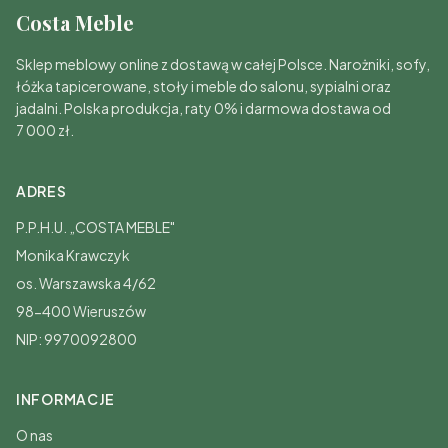
Costa Meble
Sklep meblowy online z dostawą w całej Polsce. Narożniki, sofy,
łóżka tapicerowane, stoły i meble do salonu, sypialni oraz
jadalni. Polska produkcja, raty 0% i darmowa dostawa od
7 000 zł.
ADRES
P.P.H.U. „COSTA MEBLE"
Monika Krawczyk
os. Warszawska 4/62
98-400 Wieruszów
NIP: 9970092800
INFORMACJE
O nas