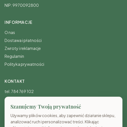
NIP: 9970092800
INFORMACJE
O nas
Dostawa i płatności
Zwroty i reklamacje
Regulamin
Polityka prywatności
KONTAKT
tel. 784 769 102
sklep@costameble.pl
Szanujemy Twoją prywatność
Pon-Pt: 8:00-20:00
Sb-Nd: 10:00-15:00
Używamy plików cookies, aby zapewnić działanie sklepu,
analizować ruch i personalizować treści. Klikając