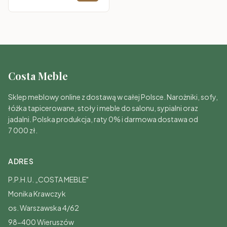
systemu ORO w kolorze
beżowym to trzy bryły
o spokojnym, ciepłym
charakterze: s
Costa Meble
Sklep meblowy online z dostawą w całej Polsce. Narożniki, sofy,
łóżka tapicerowane, stoły i meble do salonu, sypialni oraz
jadalni. Polska produkcja, raty 0% i darmowa dostawa od
7 000 zł.
ADRES
P.P.H.U. „COSTA MEBLE"
Monika Krawczyk
os. Warszawska 4/62
98-400 Wieruszów