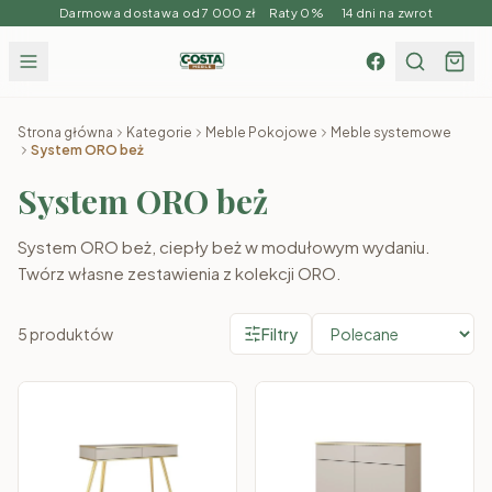
Darmowa dostawa od 7 000 zł Raty 0% 14 dni na zwrot
Strona główna
Kategorie
Meble Pokojowe
Meble systemowe
System ORO beż
System ORO beż
System ORO beż, ciepły beż w modułowym wydaniu.
Twórz własne zestawienia z kolekcji ORO.
5
produktów
Filtry
Produkty w kategorii
System ORO beż