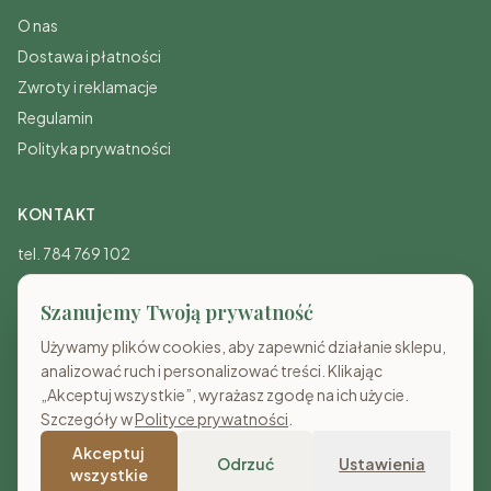
O nas
Dostawa i płatności
Zwroty i reklamacje
Regulamin
Polityka prywatności
KONTAKT
tel. 784 769 102
sklep@costameble.pl
Szanujemy Twoją prywatność
Pon-Pt: 8:00-20:00
Sb-Nd: 10:00-15:00
Używamy plików cookies, aby zapewnić działanie sklepu,
analizować ruch i personalizować treści. Klikając
„Akceptuj wszystkie”, wyrażasz zgodę na ich użycie.
Szczegóły w
Polityce prywatności
.
Akceptuj
© 2026 Costa Meble. Wszelkie prawa zastrzeżone.
Odrzuć
Ustawienia
wszystkie
Visa
Mastercard
BLIK
PayPo