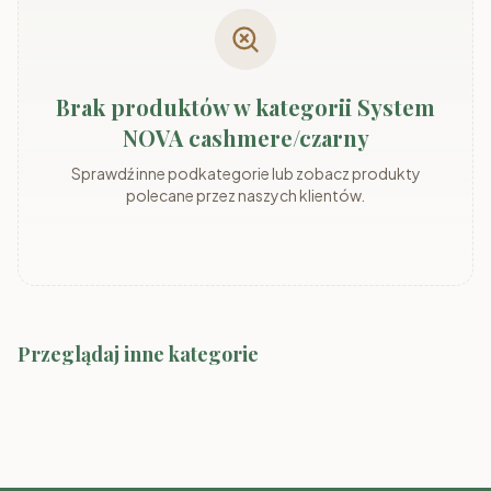
Brak produktów w kategorii System
NOVA cashmere/czarny
Sprawdź inne podkategorie lub zobacz produkty
polecane przez naszych klientów.
Przeglądaj inne kategorie
System MARLY
System ADEMO
System Marco-2 Kolory
System MARLY kaszmir/szary
System ADEMO
kaszmir/orzech
kaszmir/kaszmir
orzech/orzech
System MIA dąb odwieczny