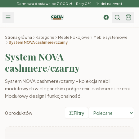
Darmowa dostawa od 7 000 zł Raty 0% 14 dni na zwrot
Strona główna
Kategorie
Meble Pokojowe
Meble systemowe
System NOVA cashmere/czarny
System NOVA
cashmere/czarny
System NOVA cashmere/czarny – kolekcja mebli
modułowych w eleganckim połączeniu cashmere i czerni.
Modułowy design i funkcjonalność.
0
produktów
Filtry