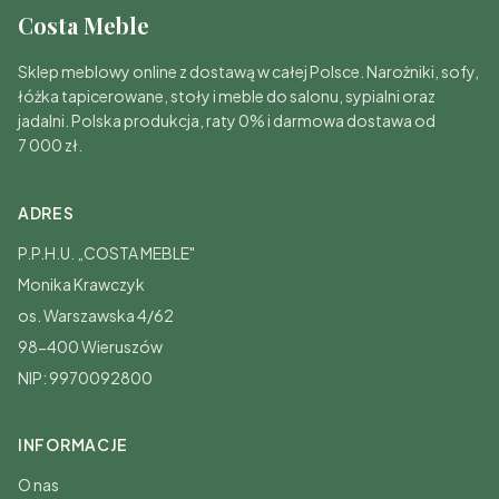
Costa Meble
Sklep meblowy online z dostawą w całej Polsce. Narożniki, sofy,
łóżka tapicerowane, stoły i meble do salonu, sypialni oraz
jadalni. Polska produkcja, raty 0% i darmowa dostawa od
7 000 zł.
ADRES
P.P.H.U. „COSTA MEBLE"
Monika Krawczyk
os. Warszawska 4/62
98-400 Wieruszów
NIP: 9970092800
INFORMACJE
O nas