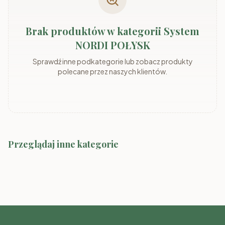
Brak produktów w kategorii System
NORDI POŁYSK
Sprawdź inne podkategorie lub zobacz produkty
polecane przez naszych klientów.
Przeglądaj inne kategorie
System MARLY
System ADEMO
System Marco-2 Kolory
System MARLY kaszmir/szary
System ADEMO
kaszmir/orzech
kaszmir/kaszmir
orzech/orzech
System MIA dąb odwieczny