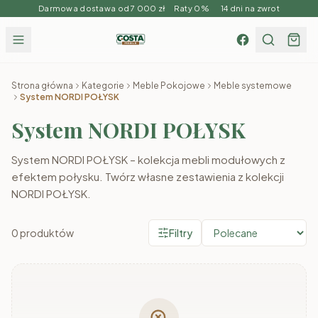
Darmowa dostawa od 7 000 zł Raty 0% 14 dni na zwrot
Strona główna
Kategorie
Meble Pokojowe
Meble systemowe
System NORDI POŁYSK
System NORDI POŁYSK
System NORDI POŁYSK – kolekcja mebli modułowych z
efektem połysku. Twórz własne zestawienia z kolekcji
NORDI POŁYSK.
0
produktów
Filtry