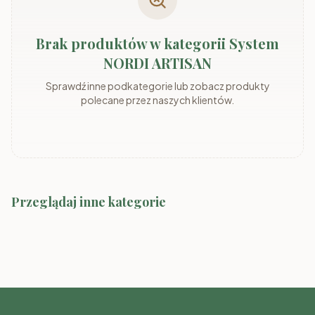
Brak produktów w kategorii System
NORDI ARTISAN
Sprawdź inne podkategorie lub zobacz produkty
polecane przez naszych klientów.
Przeglądaj inne kategorie
System MARLY
System ADEMO
System Marco-2 Kolory
System MARLY kaszmir/szary
System ADEMO
kaszmir/orzech
kaszmir/kaszmir
orzech/orzech
System MIA dąb odwieczny