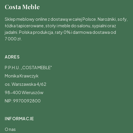
Costa Meble
Sklep meblowy online z dostawą w całej Polsce. Narożniki, sofy,
łóżka tapicerowane, stoły i meble do salonu, sypialni oraz
jadalni. Polska produkcja, raty 0% i darmowa dostawa od
7 000 zł.
ADRES
P.P.H.U. „COSTA MEBLE"
Monika Krawczyk
os. Warszawska 4/62
98-400 Wieruszów
NIP: 9970092800
INFORMACJE
O nas