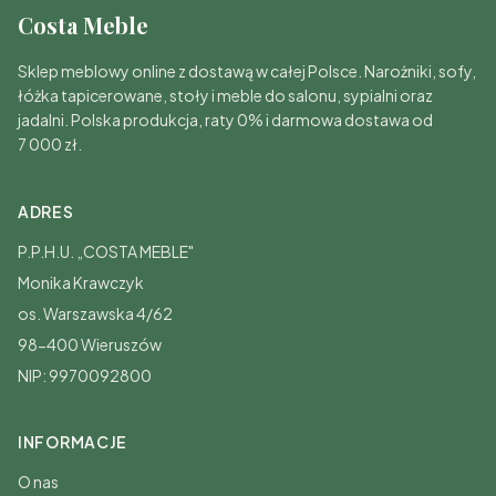
Costa Meble
Sklep meblowy online z dostawą w całej Polsce. Narożniki, sofy,
łóżka tapicerowane, stoły i meble do salonu, sypialni oraz
jadalni. Polska produkcja, raty 0% i darmowa dostawa od
7 000 zł.
ADRES
P.P.H.U. „COSTA MEBLE"
Monika Krawczyk
os. Warszawska 4/62
98-400 Wieruszów
NIP: 9970092800
INFORMACJE
O nas