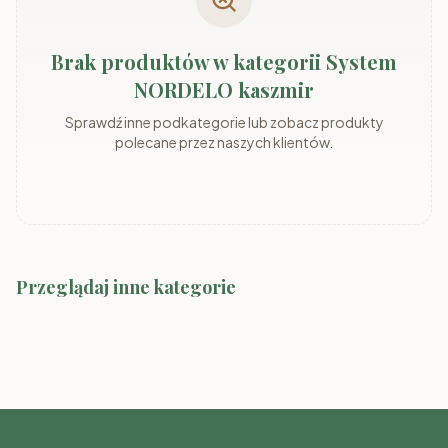
Brak produktów w kategorii System
NORDELO kaszmir
Sprawdź inne podkategorie lub zobacz produkty
polecane przez naszych klientów.
Przeglądaj inne kategorie
System MARLY
System ADEMO
System Marco-2 Kolory
System MARLY kaszmir/szary
System ADEMO
kaszmir/orzech
kaszmir/kaszmir
orzech/orzech
System MIA dąb odwieczny