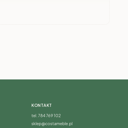
DEMO
System ADEMO
System MIA dąb
aszmir
orzech/orzech
odwieczny
KONTAKT
tel. 784 769 102
sklep@costameble.pl
Pon-Pt: 8:00-20:00
Sb-Nd: 10:00-15:00