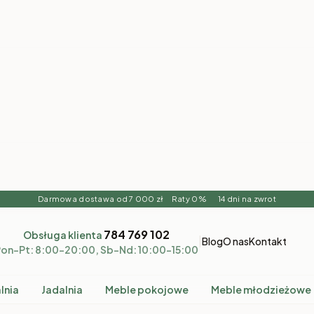
Darmowa dostawa od 7 000 zł Raty 0% 14 dni na zwrot
784 769 102
Obsługa klienta
|
Blog
O nas
Kontakt
on–Pt: 8:00–20:00, Sb–Nd: 10:00–15:00
lnia
Jadalnia
Meble pokojowe
Meble młodzieżowe
we
System MONO beż