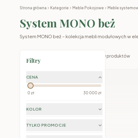
System MONO beż
System MONO beż – kolekcja mebli modułowych w eleg
0
produktów
Filtry
CENA
0
zł
30 000
zł
KOLOR
TYLKO PROMOCJE
TYLKO NOWOŚCI