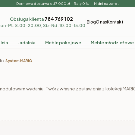
Darmowa dostawa od 7 000 zł Raty 0% 14 dni na zwrot
784 769 102
Obsługa klienta
|
Blog
O nas
Kontakt
on–Pt: 8:00–20:00, Sb–Nd: 10:00–15:00
lnia
Jadalnia
Meble pokojowe
Meble młodzieżowe
i
System MARIO
dułowym wydaniu. Twórz własne zestawienia z kolekcji MARI