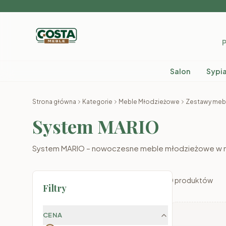
P
Salon
Sypia
Strona główna
Kategorie
Meble Młodzieżowe
Zestawy mebl
System MARIO
System MARIO – nowoczesne meble młodzieżowe w mo
0
produktów
Filtry
CENA