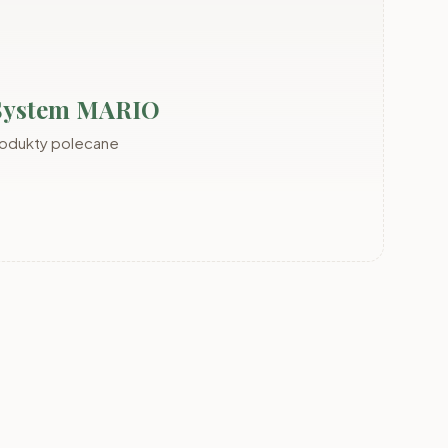
 System MARIO
rodukty polecane
Meble TOMMY
Meble FIGO