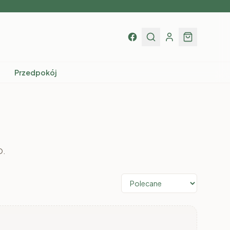
Przedpokój
O.