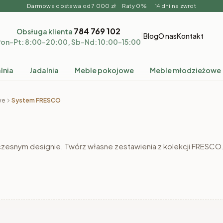
Darmowa dostawa od 7 000 zł Raty 0% 14 dni na zwrot
784 769 102
Obsługa klienta
|
Blog
O nas
Kontakt
on–Pt: 8:00–20:00, Sb–Nd: 10:00–15:00
lnia
Jadalnia
Meble pokojowe
Meble młodzieżowe
we
System FRESCO
esnym designie. Twórz własne zestawienia z kolekcji FRESCO