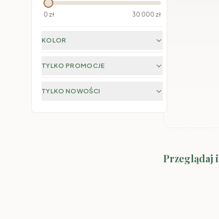
0
zł
30 000
zł
KOLOR
TYLKO PROMOCJE
TYLKO NOWOŚCI
System Marco-
Przeglądaj 
Kolory