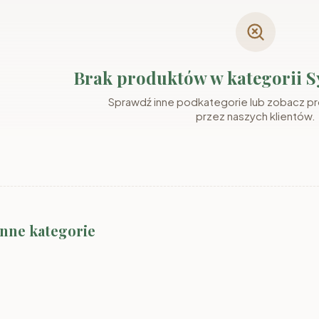
Brak produktów w kategorii
Sprawdź inne podkategorie lub zobacz p
przez naszych klientów.
2
System MARLY
System MARLY
System A
inne kategorie
kaszmir/szary
kaszmir/orzech
kaszmir/k