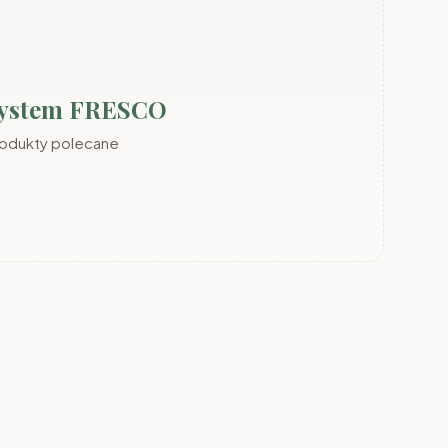
 System FRESCO
rodukty polecane
DEMO
System ADEMO
System MIA dąb
aszmir
orzech/orzech
odwieczny