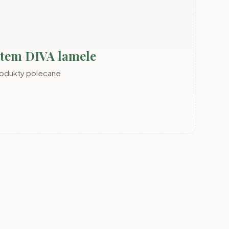
stem DIVA lamele
rodukty polecane
DEMO
System ADEMO
System MIA dąb
aszmir
orzech/orzech
odwieczny