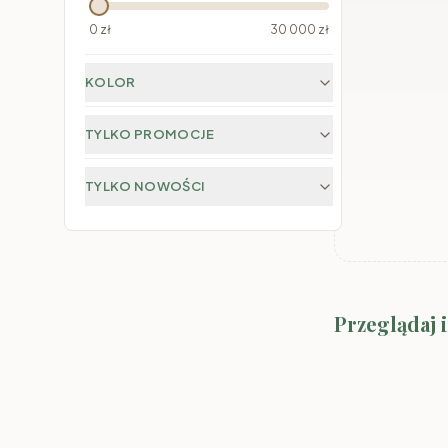
0
zł
30 000
zł
KOLOR
TYLKO PROMOCJE
TYLKO NOWOŚCI
System Marco-
Przeglądaj 
Kolory