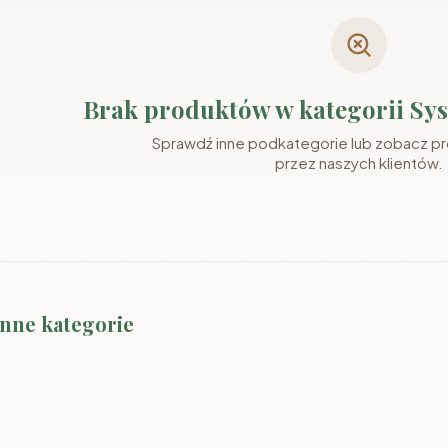
Brak produktów w kategorii Sy
Sprawdź inne podkategorie lub zobacz p
przez naszych klientów.
2
System MARLY
System MARLY
System A
inne kategorie
kaszmir/szary
kaszmir/orzech
kaszmir/k