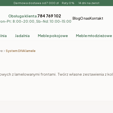
Darmowa dostawa od 7 000 zł Raty 0% 14 dni na zwrot
784 769 102
Obsługa klienta
|
Blog
O nas
Kontakt
on–Pt: 8:00–20:00, Sb–Nd: 10:00–15:00
lnia
Jadalnia
Meble pokojowe
Meble młodzieżowe
we
System DIVA lamele
wych z lamelowanymi frontami. Twórz własne zestawienia z kole