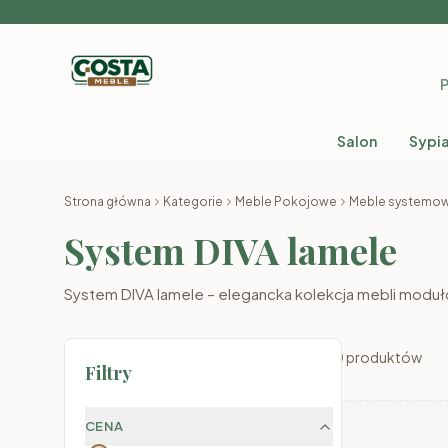
P
Salon
Sypia
Strona główna
Kategorie
Meble Pokojowe
Meble systemo
System DIVA lamele
System DIVA lamele – elegancka kolekcja mebli moduło
0
produktów
Filtry
CENA