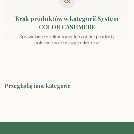
Brak produktów w kategorii System
COLOR CASHMERE
Sprawdź inne podkategorie lub zobacz produkty
polecane przez naszych klientów.
Przeglądaj inne kategorie
System MARLY
System ADEMO
System Marco-2 Kolory
System MARLY kaszmir/szary
System ADEMO
kaszmir/orzech
kaszmir/kaszmir
orzech/orzech
System MIA dąb odwieczny