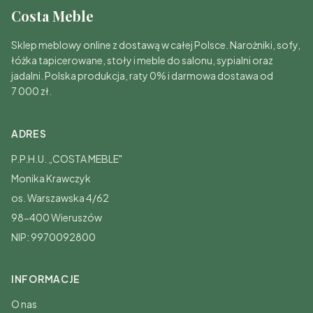
Costa Meble
Sklep meblowy online z dostawą w całej Polsce. Narożniki, sofy,
łóżka tapicerowane, stoły i meble do salonu, sypialni oraz
jadalni. Polska produkcja, raty 0% i darmowa dostawa od
7 000 zł.
ADRES
P.P.H.U. „COSTA MEBLE"
Monika Krawczyk
os. Warszawska 4/62
98-400 Wieruszów
NIP: 9970092800
INFORMACJE
O nas