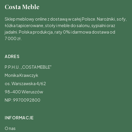
Costa Meble
Sklep meblowy online z dostawą w całej Polsce. Narożniki, sofy,
łóżka tapicerowane, stoły i meble do salonu, sypialni oraz
jadalni. Polska produkcja, raty 0% i darmowa dostawa od
7 000 zł.
ADRES
P.P.H.U. „COSTA MEBLE"
Monika Krawczyk
os. Warszawska 4/62
98-400 Wieruszów
NIP: 9970092800
INFORMACJE
O nas