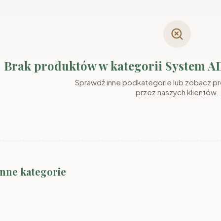
Brak produktów w kategorii System 
Sprawdź inne podkategorie lub zobacz p
przez naszych klientów.
2
System MARLY
System MARLY
System A
inne kategorie
kaszmir/szary
kaszmir/orzech
orzech/or