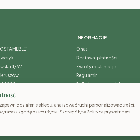
INFORMACJE
„COSTA MEBLE"
O nas
awczyk
Dostawa i płatności
awska 4/62
Zwroty i reklamacje
ieruszów
Regulamin
0092800
Polityka prywatności
atność
apewnić działanie sklepu, analizować ruch i personalizować treści.
 wyrażasz zgodę na ich użycie. Szczegóły w
Polityce prywatności
.