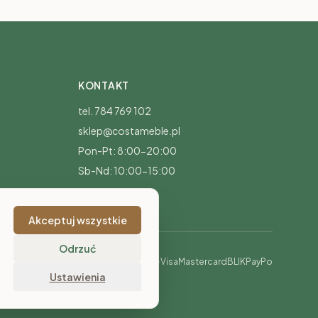
KONTAKT
tel. 784 769 102
sklep@costameble.pl
Pon-Pt: 8:00-20:00
Sb-Nd: 10:00-15:00
Akceptuj wszystkie
Odrzuć
Visa
Mastercard
BLIK
PayPo
Ustawienia