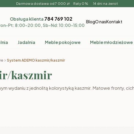
Darmowa dostawa od 7 000 zł Raty 0% 14 dni na zwrot
784 769 102
Obsługa klienta
|
Blog
O nas
Kontakt
on–Pt: 8:00–20:00, Sb–Nd: 10:00–15:00
lnia
Jadalnia
Meble pokojowe
Meble młodzieżowe
we
System ADEMO kaszmir/kaszmir
r/kaszmir
 wydaniu z jednolitą kolorystyką kaszmir. Matowe fronty, cic