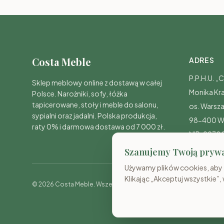
Costa Meble
ADRES
P.P.H.U. 
Sklep meblowy online z dostawą w całej
Monika Kr
Polsce. Narożniki, sofy, łóżka
tapicerowane, stoły i meble do salonu,
os. Warsz
sypialni oraz jadalni. Polska produkcja,
98-400 W
raty 0% i darmowa dostawa od 7 000 zł.
NIP: 997
Szanujemy Twoją pryw
Używamy plików cookies, aby z
Klikając „Akceptuj wszystkie”,
© 2026 Costa Meble. Wszelkie prawa zastrzeżone.