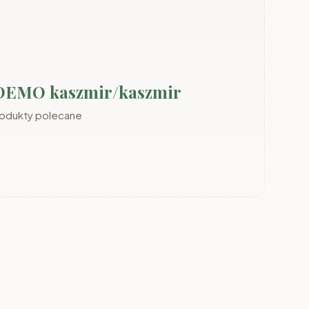
ADEMO kaszmir/kaszmir
rodukty polecane
DEMO
System MIA dąb
zech
odwieczny
System ALSY aloes