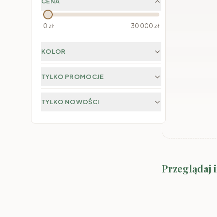
CENA
0
zł
30 000
zł
KOLOR
TYLKO PROMOCJE
TYLKO NOWOŚCI
System Marco-
Przeglądaj 
Kolory