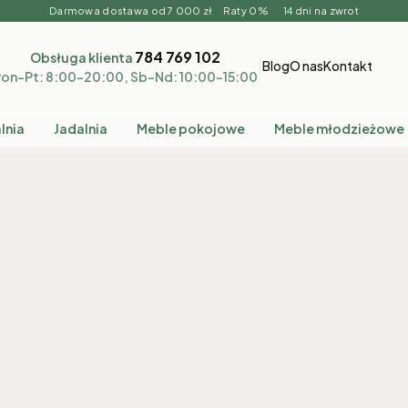
Darmowa dostawa od 7 000 zł Raty 0% 14 dni na zwrot
784 769 102
Obsługa klienta
|
Blog
O nas
Kontakt
on–Pt: 8:00–20:00, Sb–Nd: 10:00–15:00
lnia
Jadalnia
Meble pokojowe
Meble młodzieżowe