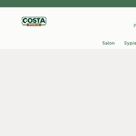
P
Salon
Sypia