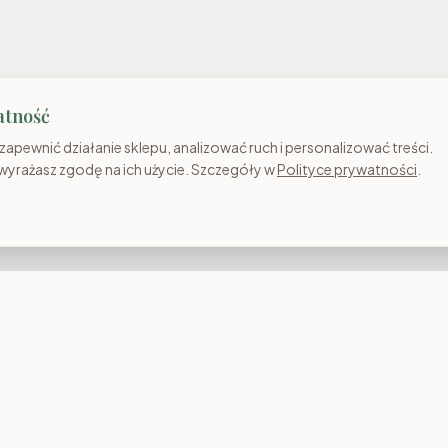
atność
apewnić działanie sklepu, analizować ruch i personalizować treści.
 wyrażasz zgodę na ich użycie. Szczegóły w
Polityce prywatności
.