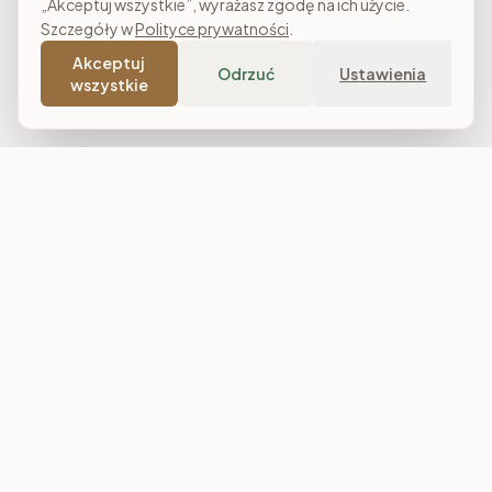
„Akceptuj wszystkie”, wyrażasz zgodę na ich użycie.
Szczegóły w
Polityce prywatności
.
Akceptuj
Odrzuć
Ustawienia
wszystkie
Costa Meble
Sklep meblowy online z dostawą w całej Polsce. Narożniki, sofy,
łóżka tapicerowane, stoły i meble do salonu, sypialni oraz
jadalni. Polska produkcja, raty 0% i darmowa dostawa od
7 000 zł.