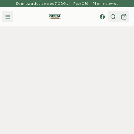
Darmowa dostawa od 7 000 zł Raty 0% 14 dni na zwrot