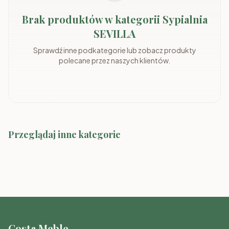
Brak produktów w kategorii Sypialnia
SEVILLA
Sprawdź inne podkategorie lub zobacz produkty
polecane przez naszych klientów.
Przeglądaj inne kategorie
Sypialnia GENEWA
Sypialnia CEZAR sonoma
Sypialnia WENECJA
Sypialnia KASZMIR
Sypialnia LUCCA
Sypialnia BARI
Costa Meble