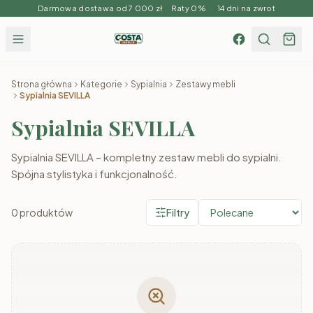
Darmowa dostawa od 7 000 zł Raty 0% 14 dni na zwrot
Strona główna
Kategorie
Sypialnia
Zestawy mebli
Sypialnia SEVILLA
Sypialnia SEVILLA
Sypialnia SEVILLA – kompletny zestaw mebli do sypialni.
Spójna stylistyka i funkcjonalność.
0
produktów
Filtry