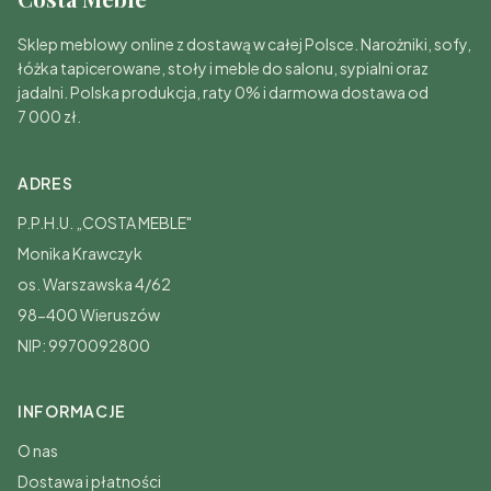
Sklep meblowy online z dostawą w całej Polsce. Narożniki, sofy,
łóżka tapicerowane, stoły i meble do salonu, sypialni oraz
jadalni. Polska produkcja, raty 0% i darmowa dostawa od
7 000 zł.
ADRES
P.P.H.U. „COSTA MEBLE"
Monika Krawczyk
os. Warszawska 4/62
98-400 Wieruszów
NIP: 9970092800
INFORMACJE
O nas
Dostawa i płatności