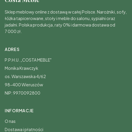
Sklep meblowy online z dostawą w całej Polsce. Narożniki, sofy,
łóżka tapicerowane, stoły i meble do salonu, sypialni oraz
jadalni. Polska produkcja, raty 0% i darmowa dostawa od
7 000 zł.
ADRES
P.P.H.U. „COSTA MEBLE"
Monika Krawczyk
os. Warszawska 4/62
98-400 Wieruszów
NIP: 9970092800
INFORMACJE
O nas
Dostawa i płatności