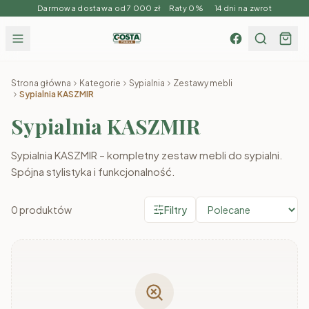
Darmowa dostawa od 7 000 zł Raty 0% 14 dni na zwrot
Strona główna
Kategorie
Sypialnia
Zestawy mebli
Sypialnia KASZMIR
Sypialnia KASZMIR
Sypialnia KASZMIR – kompletny zestaw mebli do sypialni.
Spójna stylistyka i funkcjonalność.
0
produktów
Filtry