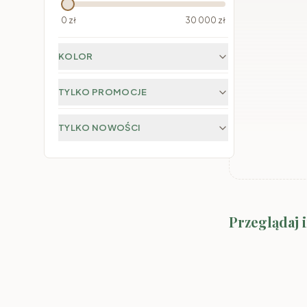
0
zł
30 000
zł
KOLOR
TYLKO PROMOCJE
TYLKO NOWOŚCI
Przeglądaj 
Sypialnia GEN