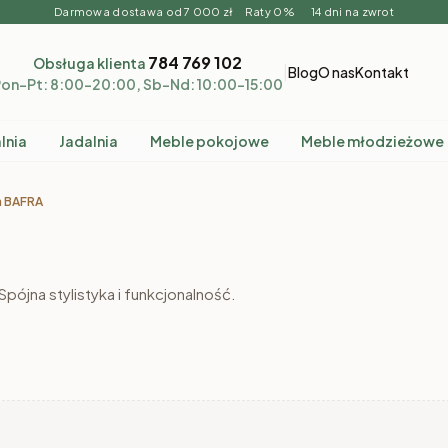
Darmowa dostawa od 7 000 zł Raty 0% 14 dni na zwrot
784 769 102
Obsługa klienta
|
Blog
O nas
Kontakt
on–Pt: 8:00–20:00, Sb–Nd: 10:00–15:00
lnia
Jadalnia
Meble pokojowe
Meble młodzieżowe
a BAFRA
pójna stylistyka i funkcjonalność.