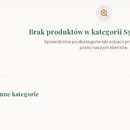
Brak produktów w kategorii S
Sprawdź inne podkategorie lub zobacz p
przez naszych klientów.
Sypialnia CEZAR
Sypialnia
inne kategorie
EWA
sonoma
Sypialnia SEVILLA
WENECJA