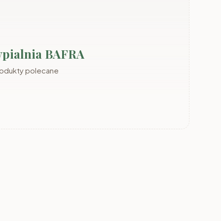
ypialnia BAFRA
rodukty polecane
Sypialnia
KASZMIR
Sypialnia LUCCA