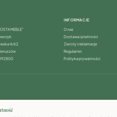
INFORMACJE
„COSTA MEBLE"
O nas
awczyk
Dostawa i płatności
awska 4/62
Zwroty i reklamacje
ieruszów
Regulamin
0092800
Polityka prywatności
atność