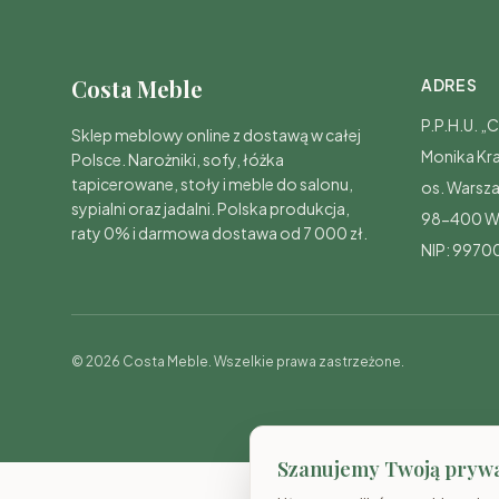
Costa Meble
ADRES
P.P.H.U. 
Sklep meblowy online z dostawą w całej
Monika Kr
Polsce. Narożniki, sofy, łóżka
tapicerowane, stoły i meble do salonu,
os. Warsz
sypialni oraz jadalni. Polska produkcja,
98-400 W
raty 0% i darmowa dostawa od 7 000 zł.
NIP: 997
© 2026 Costa Meble. Wszelkie prawa zastrzeżone.
Szanujemy Twoją pryw