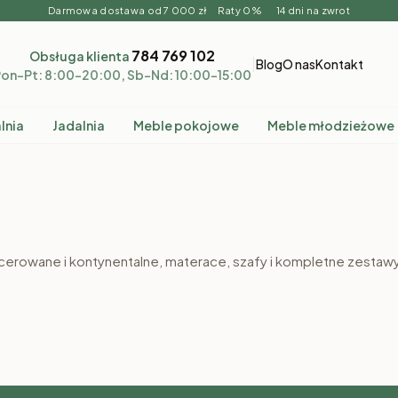
Darmowa dostawa od 7 000 zł Raty 0% 14 dni na zwrot
784 769 102
Obsługa klienta
|
Blog
O nas
Kontakt
on–Pt: 8:00–20:00, Sb–Nd: 10:00–15:00
lnia
Jadalnia
Meble pokojowe
Meble młodzieżowe
race
Stoliki nocne
Zestawy mebli
icerowane i kontynentalne, materace, szafy i kompletne zestaw