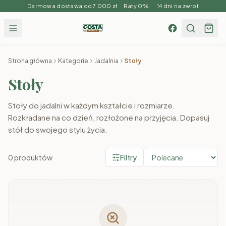
Darmowa dostawa od 7 000 zł Raty 0% 14 dni na zwrot
Strona główna
Kategorie
Jadalnia
Stoły
Stoły
Stoły do jadalni w każdym kształcie i rozmiarze.
Rozkładane na co dzień, rozłożone na przyjęcia. Dopasuj
stół do swojego stylu życia.
0
produktów
Filtry