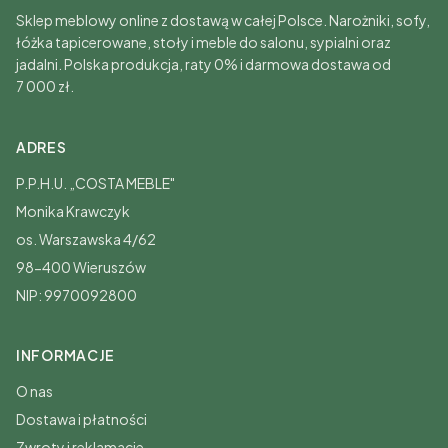
Sklep meblowy online z dostawą w całej Polsce. Narożniki, sofy,
łóżka tapicerowane, stoły i meble do salonu, sypialni oraz
jadalni. Polska produkcja, raty 0% i darmowa dostawa od
7 000 zł.
ADRES
P.P.H.U. „COSTA MEBLE"
Monika Krawczyk
os. Warszawska 4/62
98-400 Wieruszów
NIP: 9970092800
INFORMACJE
O nas
Dostawa i płatności
Zwroty i reklamacje