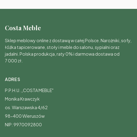
Costa Meble
Sklep meblowy online z dostawą w całej Polsce. Narożniki, sofy,
łóżka tapicerowane, stoły i meble do salonu, sypialni oraz
jadalni. Polska produkcja, raty 0% i darmowa dostawa od
7 000 zł.
ADRES
P.P.H.U. „COSTA MEBLE"
Monika Krawczyk
os. Warszawska 4/62
98-400 Wieruszów
NIP: 9970092800