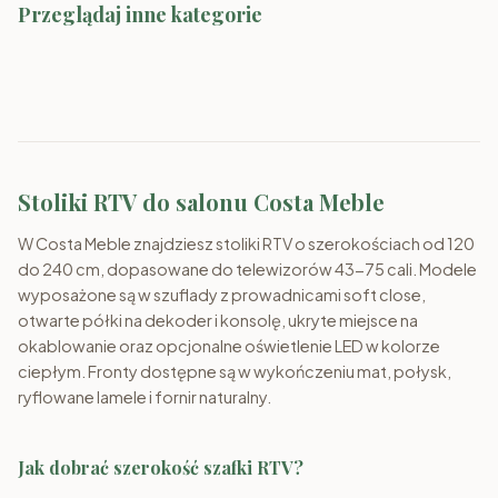
Przeglądaj inne kategorie
Narożniki
Sofy
Fotele
Pufy
Ławy
Meblościanki
Stoliki RTV do salonu Costa Meble
W Costa Meble znajdziesz stoliki RTV o szerokościach od 120
do 240 cm, dopasowane do telewizorów 43-75 cali. Modele
wyposażone są w szuflady z prowadnicami soft close,
otwarte półki na dekoder i konsolę, ukryte miejsce na
okablowanie oraz opcjonalne oświetlenie LED w kolorze
ciepłym. Fronty dostępne są w wykończeniu mat, połysk,
ryflowane lamele i fornir naturalny.
Jak dobrać szerokość szafki RTV?