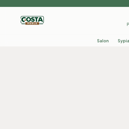
P
Salon
Sypia