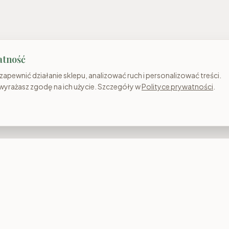
atność
apewnić działanie sklepu, analizować ruch i personalizować treści.
 wyrażasz zgodę na ich użycie. Szczegóły w
Polityce prywatności
.