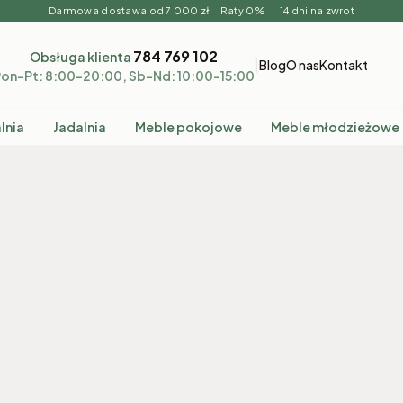
Darmowa dostawa od 7 000 zł Raty 0% 14 dni na zwrot
784 769 102
Obsługa klienta
|
Blog
O nas
Kontakt
on–Pt: 8:00–20:00, Sb–Nd: 10:00–15:00
lnia
Jadalnia
Meble pokojowe
Meble młodzieżowe