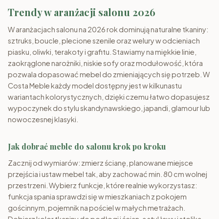
Trendy w aranżacji salonu 2026
W aranżacjach salonu na 2026 rok dominują naturalne tkaniny:
sztruks, boucle, plecione szenile oraz welury w odcieniach
piasku, oliwki, terakoty i grafitu. Stawiamy na miękkie linie,
zaokrąglone narożniki, niskie sofy oraz modułowość, która
pozwala dopasować mebel do zmieniających się potrzeb. W
Costa Meble każdy model dostępny jest w kilkunastu
wariantach kolorystycznych, dzięki czemu łatwo dopasujesz
wypoczynek do stylu skandynawskiego, japandi, glamour lub
nowoczesnej klasyki.
Jak dobrać meble do salonu krok po kroku
Zacznij od wymiarów: zmierz ścianę, planowane miejsce
przejścia i ustaw mebel tak, aby zachować min. 80 cm wolnej
przestrzeni. Wybierz funkcje, które realnie wykorzystasz:
funkcja spania sprawdzi się w mieszkaniach z pokojem
gościnnym, pojemnik na pościel w małych metrażach.