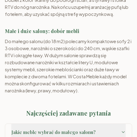
Dobierz kolor tkaniny do podłogi i ścian, a styl ławy i stolika
RTV do nóg narożnika. Na końcu uzupełnij aranżację pufą lub
fotelem, aby uzyskać spójną strefę wypoczynkową.
Małe i duże salony: dobór mebli
Do małego salonu (do 18 m2) polecamy kompaktowe sofy 2 i
3 osobowe, narożniki o szerokości do 240 cm, wąskie szafki
RTV i okrągłe ławy. W dużym salonie sprawdzą się
rozbudowane narożniki w kształcie litery U, modułowe
systemy mebli, szerokie meblościanki oraz duże ławy w
komplecie z dwoma fotelami. W Costa Meble każdy model
można skonfigurować w kilku rozmiarach i ustawieniach
narożnika (lewy, prawy, modułowy).
Najczęściej zadawane pytania
Jakie meble wybrać do małego salonu?