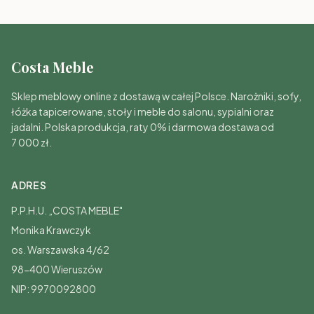
Costa Meble
Sklep meblowy online z dostawą w całej Polsce. Narożniki, sofy,
łóżka tapicerowane, stoły i meble do salonu, sypialni oraz
jadalni. Polska produkcja, raty 0% i darmowa dostawa od
7 000 zł.
ADRES
P.P.H.U. „COSTA MEBLE"
Monika Krawczyk
os. Warszawska 4/62
98-400 Wieruszów
NIP: 9970092800