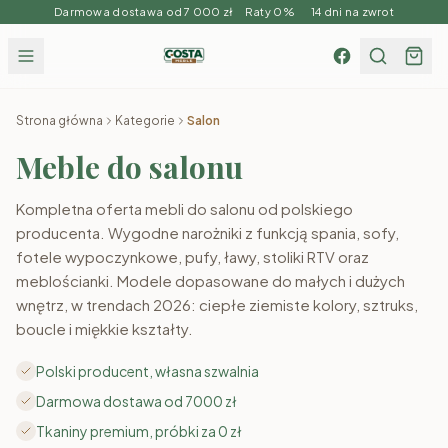
Darmowa dostawa od 7 000 zł Raty 0% 14 dni na zwrot
Strona główna
Kategorie
Salon
Meble do salonu
Kompletna oferta mebli do salonu od polskiego
producenta. Wygodne narożniki z funkcją spania, sofy,
fotele wypoczynkowe, pufy, ławy, stoliki RTV oraz
meblościanki. Modele dopasowane do małych i dużych
wnętrz, w trendach 2026: ciepłe ziemiste kolory, sztruks,
boucle i miękkie kształty.
Polski producent, własna szwalnia
Darmowa dostawa od 7000 zł
Tkaniny premium, próbki za 0 zł