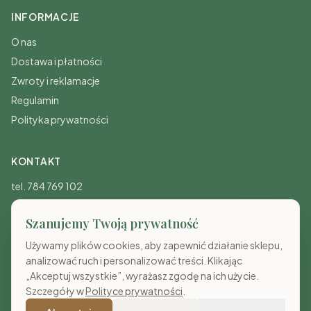
INFORMACJE
O nas
Dostawa i płatności
Zwroty i reklamacje
Regulamin
Polityka prywatności
KONTAKT
tel. 784 769 102
sklep@costameble.pl
Szanujemy Twoją prywatność
Pon-Pt: 8:00-20:00
Sb-Nd: 10:00-15:00
Używamy plików cookies, aby zapewnić działanie sklepu,
analizować ruch i personalizować treści. Klikając
„Akceptuj wszystkie”, wyrażasz zgodę na ich użycie.
Szczegóły w
Polityce prywatności
.