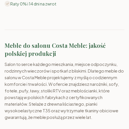
Narożniki
Sofy
Fotele
Pufy
Ławy
Stoliki RTV
Meblościanki
Raty 0% i 14 dni na zwrot
Meble do salonu Costa Meble: jakość
polskiej produkcji
Salon to serce każdego mieszkania, miejsce odpoczynku,
rodzinnych wieczorów i spotkań z bliskimi. Dlatego meble do
salonu w Costa Meble projektujemy z myślą o codziennym
komforcie i trwałości. W ofercie znajdziesz narożniki, sofy,
fotele, pufy, ławy, stoliki RTV oraz meblościanki, które
powstają w polskich fabrykach z certyfikowanych
materiałów. Stelaże z drewna liściastego, pianki
wysokoelastyczne T35 oraz wytrzymałe tkaniny obiciowe
gwarantują, że meble posłużą przez wiele lat.