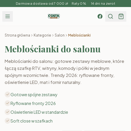
Darmowa dostawa od 7 000 zł Raty 0% 14 dni na zwrot
Strona główna
Kategorie
Salon
Meblościanki
Meblościanki do salonu
Meblościanki do salonu: gotowe zestawy meblowe, które
łączą szafkę RTV, witryny, komody i półki w jednym
spójnym wzornictwie. Trendy 2026: ryflowane fronty,
oświetlenie LED, mat i fornir naturalny.
Gotowe spójne zestawy
Ryflowane fronty 2026
Oświetlenie LED w standardzie
Soft close w szafkach