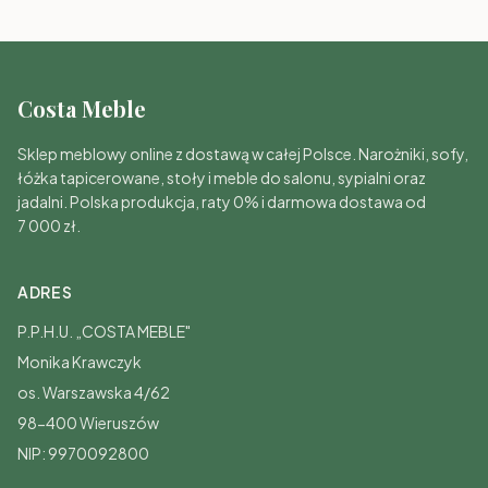
Costa Meble
Sklep meblowy online z dostawą w całej Polsce. Narożniki, sofy,
łóżka tapicerowane, stoły i meble do salonu, sypialni oraz
jadalni. Polska produkcja, raty 0% i darmowa dostawa od
7 000 zł.
ADRES
P.P.H.U. „COSTA MEBLE"
Monika Krawczyk
os. Warszawska 4/62
98-400 Wieruszów
NIP: 9970092800