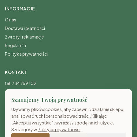
INFORMACJE
O nas
Dostawa i płatności
Zwroty i reklamacje
Regulamin
Polityka prywatności
KONTAKT
tel. 784 769 102
sklep@costameble.pl
Szanujemy Twoją prywatność
Pon-Pt: 8:00-20:00
Sb-Nd: 10:00-15:00
Używamy plików cookies, aby zapewnić działanie sklepu,
analizować ruch i personalizować treści. Klikając
„Akceptuj wszystkie”, wyrażasz zgodę na ich użycie.
Szczegóły w
Polityce prywatności
.