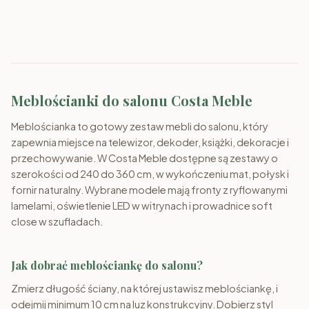
Fotele
Pufy
Ławy
Stoliki RTV
Meblościanki do salonu Costa Meble
Meblościanka to gotowy zestaw mebli do salonu, który
zapewnia miejsce na telewizor, dekoder, książki, dekoracje i
przechowywanie. W Costa Meble dostępne są zestawy o
szerokości od 240 do 360 cm, w wykończeniu mat, połysk i
fornir naturalny. Wybrane modele mają fronty z ryflowanymi
lamelami, oświetlenie LED w witrynach i prowadnice soft
close w szufladach.
Jak dobrać meblościankę do salonu?
Zmierz długość ściany, na której ustawisz meblościankę, i
odejmij minimum 10 cm na luz konstrukcyjny. Dobierz styl