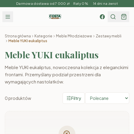
Darmowa dostawa od 7 000 zł Raty 0% 14 dni na zwrot
Strona główna
Kategorie
Meble Młodzieżowe
Zestawy mebli
Meble YUKI eukaliptus
Meble YUKI eukaliptus
Meble YUKI eukaliptus, nowoczesna kolekcja z eleganckimi
frontami. Przemyślany podział przestrzeni dla
wymagających nastolatków.
0
produktów
Filtry