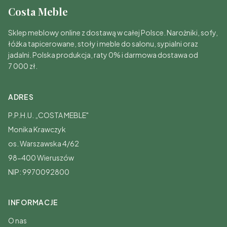
Costa Meble
Sklep meblowy online z dostawą w całej Polsce. Narożniki, sofy,
łóżka tapicerowane, stoły i meble do salonu, sypialni oraz
jadalni. Polska produkcja, raty 0% i darmowa dostawa od
7 000 zł.
ADRES
P.P.H.U. „COSTA MEBLE"
Monika Krawczyk
os. Warszawska 4/62
98-400 Wieruszów
NIP: 9970092800
INFORMACJE
O nas