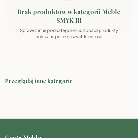
Brak produktów w kategorii Meble
SMYK III
Sprawdź inne podkategorie lub zobacz produkty
polecane przez naszych klientów.
Przeglądaj inne kategorie
Meble SMYK I
Meble SMYK II
Meble RAJ
Meble TOMMY
Meble FIGO
Meble TOBI (ID)
Costa Meble