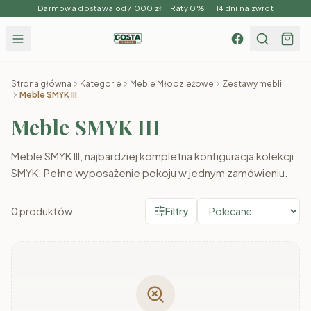
Darmowa dostawa od 7 000 zł Raty 0% 14 dni na zwrot
Strona główna
Kategorie
Meble Młodzieżowe
Zestawy mebli
Meble SMYK III
Meble SMYK III
Meble SMYK III, najbardziej kompletna konfiguracja kolekcji
SMYK. Pełne wyposażenie pokoju w jednym zamówieniu.
0
produktów
Filtry