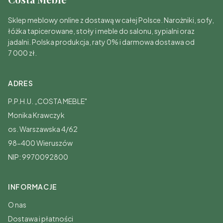
Sklep meblowy online z dostawą w całej Polsce. Narożniki, sofy,
łóżka tapicerowane, stoły i meble do salonu, sypialni oraz
jadalni. Polska produkcja, raty 0% i darmowa dostawa od
7 000 zł.
ADRES
P.P.H.U. „COSTA MEBLE"
Monika Krawczyk
os. Warszawska 4/62
98-400 Wieruszów
NIP: 9970092800
INFORMACJE
O nas
Dostawa i płatności