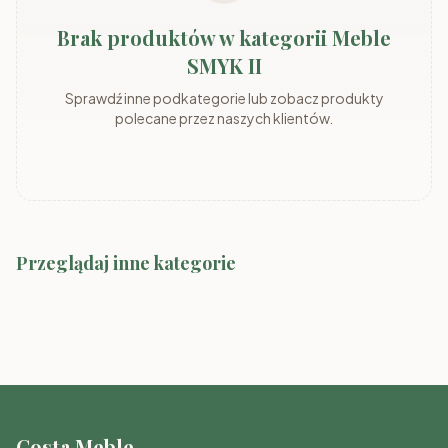
Brak produktów w kategorii Meble
SMYK II
Sprawdź inne podkategorie lub zobacz produkty
polecane przez naszych klientów.
Przeglądaj inne kategorie
Meble SMYK I
Meble SMYK III
Meble RAJ
Meble TOMMY
Meble FIGO
Meble TOBI (ID)
Costa Meble