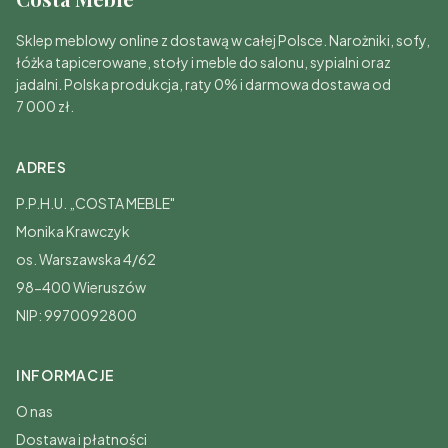
Sklep meblowy online z dostawą w całej Polsce. Narożniki, sofy,
łóżka tapicerowane, stoły i meble do salonu, sypialni oraz
jadalni. Polska produkcja, raty 0% i darmowa dostawa od
7 000 zł.
ADRES
P.P.H.U. „COSTA MEBLE"
Monika Krawczyk
os. Warszawska 4/62
98-400 Wieruszów
NIP: 9970092800
INFORMACJE
O nas
Dostawa i płatności