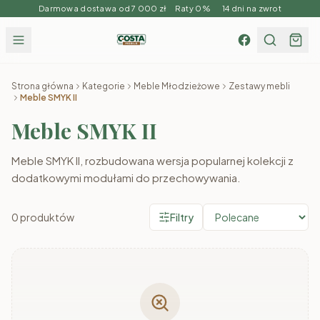
Darmowa dostawa od 7 000 zł Raty 0% 14 dni na zwrot
Strona główna
Kategorie
Meble Młodzieżowe
Zestawy mebli
Meble SMYK II
Meble SMYK II
Meble SMYK II, rozbudowana wersja popularnej kolekcji z
dodatkowymi modułami do przechowywania.
0
produktów
Filtry