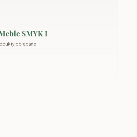
 Meble SMYK I
rodukty polecane
OMMY
Meble FIGO
Meble TOBI (ID)