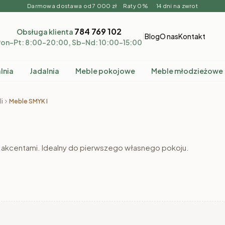
Darmowa dostawa od 7 000 zł Raty 0% 14 dni na zwrot
784 769 102
Obsługa klienta
|
Blog
O nas
Kontakt
on–Pt: 8:00–20:00, Sb–Nd: 10:00–15:00
lnia
Jadalnia
Meble pokojowe
Meble młodzieżowe
i
Meble SMYK I
 akcentami. Idealny do pierwszego własnego pokoju.