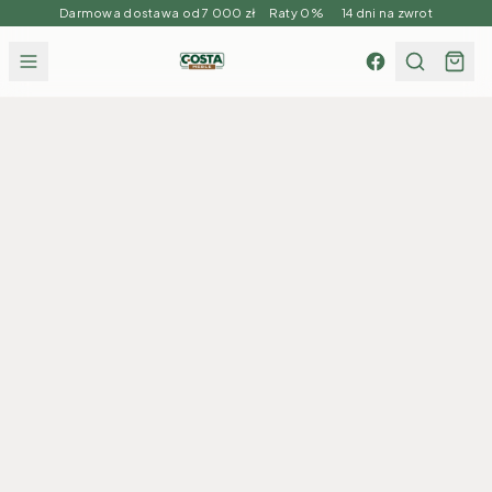
Darmowa dostawa od 7 000 zł Raty 0% 14 dni na zwrot