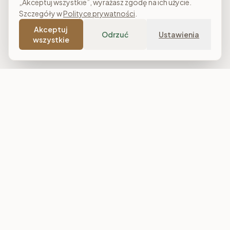
„Akceptuj wszystkie”, wyrażasz zgodę na ich użycie.
Szczegóły w
Polityce prywatności
.
Akceptuj
Odrzuć
Ustawienia
wszystkie
Costa Meble
Sklep meblowy online z dostawą w całej Polsce. Narożniki, sofy,
łóżka tapicerowane, stoły i meble do salonu, sypialni oraz
jadalni. Polska produkcja, raty 0% i darmowa dostawa od
7 000 zł.