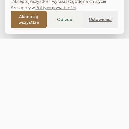
„Akceptuj wszystkie”, wyrażasz zgodę na ich użycie.
Szczegóły w
Polityce prywatności
.
Akceptuj
Odrzuć
Ustawienia
wszystkie
Costa Meble
Sklep meblowy online z dostawą w całej Polsce. Narożniki, sofy,
łóżka tapicerowane, stoły i meble do salonu, sypialni oraz
jadalni. Polska produkcja, raty 0% i darmowa dostawa od
7 000 zł.