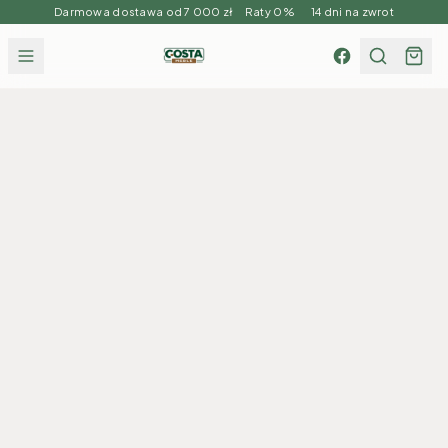
Darmowa dostawa od 7 000 zł Raty 0% 14 dni na zwrot