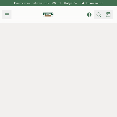
Darmowa dostawa od 7 000 zł Raty 0% 14 dni na zwrot