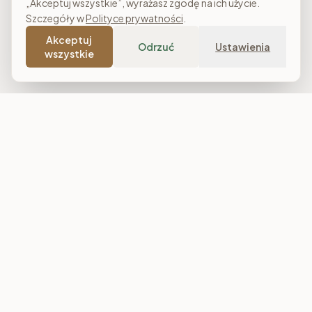
„Akceptuj wszystkie”, wyrażasz zgodę na ich użycie.
Szczegóły w
Polityce prywatności
.
Akceptuj
Odrzuć
Ustawienia
wszystkie
Costa Meble
Sklep meblowy online z dostawą w całej Polsce. Narożniki, sofy,
łóżka tapicerowane, stoły i meble do salonu, sypialni oraz
jadalni. Polska produkcja, raty 0% i darmowa dostawa od
7 000 zł.