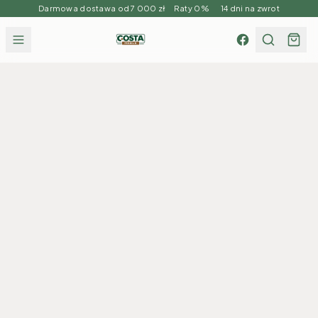
Darmowa dostawa od 7 000 zł Raty 0% 14 dni na zwrot