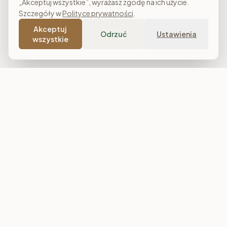
„Akceptuj wszystkie”, wyrażasz zgodę na ich użycie.
Szczegóły w
Polityce prywatności
.
Akceptuj
Odrzuć
Ustawienia
wszystkie
Costa Meble
Sklep meblowy online z dostawą w całej Polsce. Narożniki, sofy,
łóżka tapicerowane, stoły i meble do salonu, sypialni oraz
jadalni. Polska produkcja, raty 0% i darmowa dostawa od
7 000 zł.