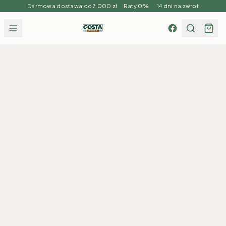
Darmowa dostawa od 7 000 zł Raty 0% 14 dni na zwrot