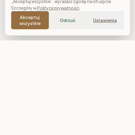
„Akceptuj wszystkie”, wyrażasz zgodę na ich użycie.
Szczegóły w
Polityce prywatności
.
Akceptuj
Odrzuć
Ustawienia
wszystkie
Costa Meble
Sklep meblowy online z dostawą w całej Polsce. Narożniki, sofy,
łóżka tapicerowane, stoły i meble do salonu, sypialni oraz
jadalni. Polska produkcja, raty 0% i darmowa dostawa od
7 000 zł.