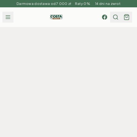
Darmowa dostawa od 7 000 zł Raty 0% 14 dni na zwrot