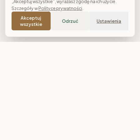
„Akceptuj wszystkie”, wyrażasz zgodę na ich użycie.
Szczegóły w
Polityce prywatności
.
Akceptuj
Odrzuć
Ustawienia
wszystkie
Costa Meble
Sklep meblowy online z dostawą w całej Polsce. Narożniki, sofy,
łóżka tapicerowane, stoły i meble do salonu, sypialni oraz
jadalni. Polska produkcja, raty 0% i darmowa dostawa od
7 000 zł.