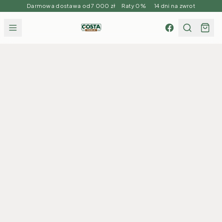
Darmowa dostawa od 7 000 zł Raty 0% 14 dni na zwrot