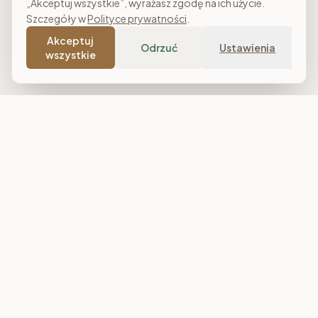
„Akceptuj wszystkie”, wyrażasz zgodę na ich użycie.
Szczegóły w
Polityce prywatności
.
Akceptuj
Odrzuć
Ustawienia
wszystkie
Costa Meble
Sklep meblowy online z dostawą w całej Polsce. Narożniki, sofy,
łóżka tapicerowane, stoły i meble do salonu, sypialni oraz
jadalni. Polska produkcja, raty 0% i darmowa dostawa od
7 000 zł.