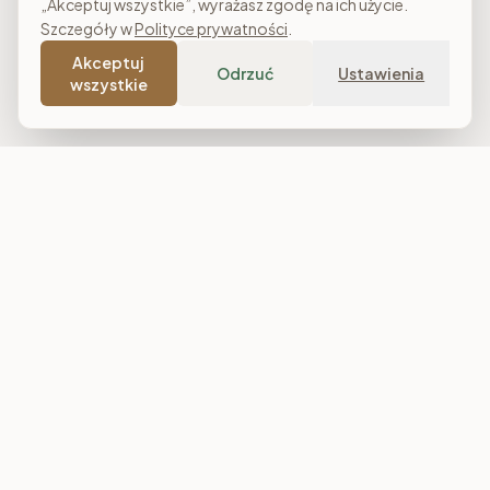
„Akceptuj wszystkie”, wyrażasz zgodę na ich użycie.
Szczegóły w
Polityce prywatności
.
Akceptuj
Odrzuć
Ustawienia
wszystkie
Costa Meble
Sklep meblowy online z dostawą w całej Polsce. Narożniki, sofy,
łóżka tapicerowane, stoły i meble do salonu, sypialni oraz
jadalni. Polska produkcja, raty 0% i darmowa dostawa od
7 000 zł.