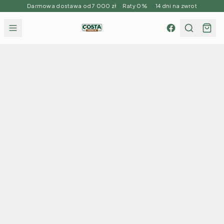
Darmowa dostawa od 7 000 zł Raty 0% 14 dni na zwrot