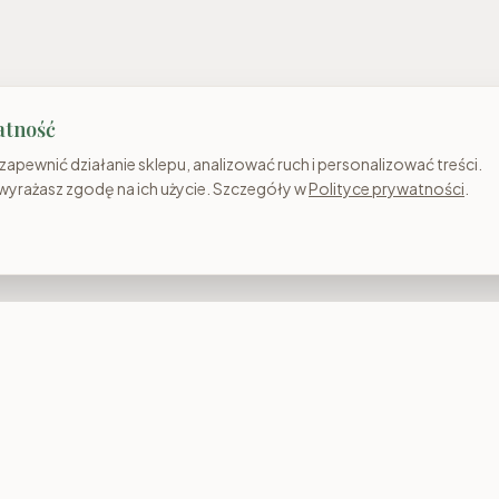
atność
apewnić działanie sklepu, analizować ruch i personalizować treści.
 wyrażasz zgodę na ich użycie. Szczegóły w
Polityce prywatności
.