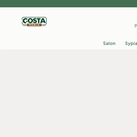
P
Salon
Sypia