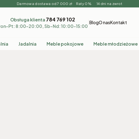
Darmowa dostawa od 7 000 zł Raty 0% 14 dni na zwrot
784 769 102
Obsługa klienta
|
Blog
O nas
Kontakt
on–Pt: 8:00–20:00, Sb–Nd: 10:00–15:00
lnia
Jadalnia
Meble pokojowe
Meble młodzieżowe