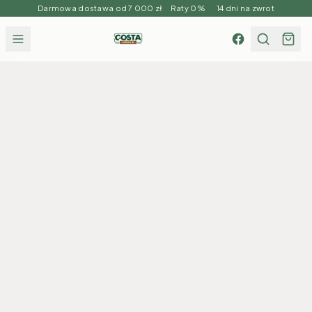
Darmowa dostawa od 7 000 zł Raty 0% 14 dni na zwrot