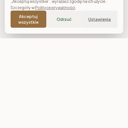
„Akceptuj wszystkie”, wyrażasz zgodę na ich użycie.
Szczegóły w
Polityce prywatności
.
Akceptuj
Odrzuć
Ustawienia
wszystkie
Costa Meble
Sklep meblowy online z dostawą w całej Polsce. Narożniki, sofy,
łóżka tapicerowane, stoły i meble do salonu, sypialni oraz
jadalni. Polska produkcja, raty 0% i darmowa dostawa od
7 000 zł.