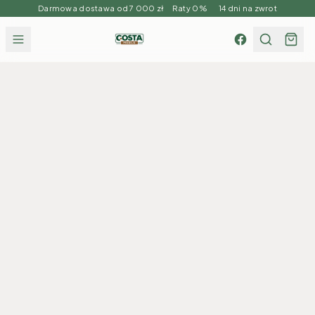
Darmowa dostawa od 7 000 zł Raty 0% 14 dni na zwrot