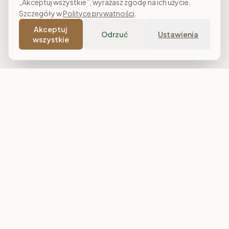
„Akceptuj wszystkie”, wyrażasz zgodę na ich użycie.
Szczegóły w
Polityce prywatności
.
Akceptuj
Odrzuć
Ustawienia
wszystkie
Costa Meble
Sklep meblowy online z dostawą w całej Polsce. Narożniki, sofy,
łóżka tapicerowane, stoły i meble do salonu, sypialni oraz
jadalni. Polska produkcja, raty 0% i darmowa dostawa od
7 000 zł.