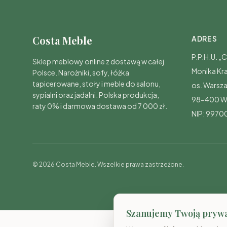
Costa Meble
ADRES
P.P.H.U. 
Sklep meblowy online z dostawą w całej
Monika Kr
Polsce. Narożniki, sofy, łóżka
tapicerowane, stoły i meble do salonu,
os. Warsz
sypialni oraz jadalni. Polska produkcja,
98-400 W
raty 0% i darmowa dostawa od 7 000 zł.
NIP: 997
© 2026 Costa Meble. Wszelkie prawa zastrzeżone.
Szanujemy Twoją pryw