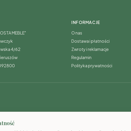
INFORMACJE
„COSTA MEBLE"
O nas
awczyk
Dostawa i płatności
awska 4/62
Zwroty i reklamacje
ieruszów
Regulamin
0092800
Polityka prywatności
atność