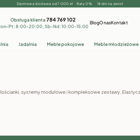
Darmowa dostawa od 7 000 zł Raty 0% 14 dni na zwrot
784 769 102
Obsługa klienta
|
Blog
O nas
Kontakt
on–Pt: 8:00–20:00, Sb–Nd: 10:00–15:00
lnia
Jadalnia
Meble pokojowe
Meble młodzieżowe
Meble systemowe
Meble
lościanki, systemy modułowe i kompleksowe zestawy. Elasty