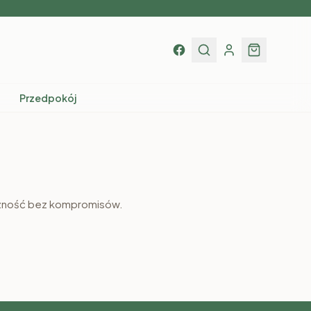
Przedpokój
 pokojowe
czność bez kompromisów.