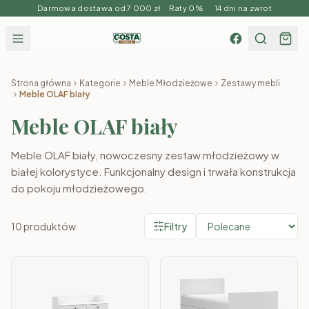
Darmowa dostawa od 7 000 zł Raty 0% 14 dni na zwrot
Strona główna
Kategorie
Meble Młodzieżowe
Zestawy mebli
Meble OLAF biały
Meble OLAF biały
Meble OLAF biały, nowoczesny zestaw młodzieżowy w
białej kolorystyce. Funkcjonalny design i trwała konstrukcja
do pokoju młodzieżowego.
10
produktów
Filtry
Produkty w kategorii
Meble OLAF biały