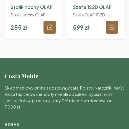
Stolik nocny OLAF
Szafa 1S2D OLAF
Stolik nocny OLAF –
Szafa OLAF 1S2D –
praktyczny towarzysz
Funkcjonalność w
nocnego odpoczynku
255
zł
Skandynawskim Stylu
599
zł
Stolik nocny OLAF to
Szafa OLAF 1S2D to
kompaktowy i
idealny wybór dla osób
funkcjonalny mebel,
ceniących porządek i
który idealnie uzupełnia
estetykę. Dzięki
wystrój pokoju dzieci
przemyślanej
konstrukcji
Costa Meble
Sklep meblowy online z dostawą w całej Polsce. Narożniki, sofy,
łóżka tapicerowane, stoły i meble do salonu, sypialni oraz
jadalni. Polska produkcja, raty 0% i darmowa dostawa od
7 000 zł.
ADRES