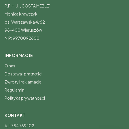
P.P.H.U. „COSTA MEBLE"
Monika Krawczyk
os. Warszawska 4/62
98-400 Wieruszów
NIP: 9970092800
INFORMACJE
O nas
Dostawa i płatności
Zwroty i reklamacje
Regulamin
Polityka prywatności
KONTAKT
tel. 784 769 102