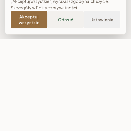
„Akceptuj wszystkie”, wyrażasz zgodę na ich użycie.
Szczegóły w
Polityce prywatności
.
Akceptuj
Odrzuć
Ustawienia
wszystkie
Costa Meble
Sklep meblowy online z dostawą w całej Polsce. Narożniki, sofy,
łóżka tapicerowane, stoły i meble do salonu, sypialni oraz
jadalni. Polska produkcja, raty 0% i darmowa dostawa od
7 000 zł.