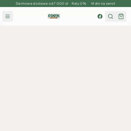
Darmowa dostawa od 7 000 zł Raty 0% 14 dni na zwrot