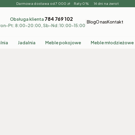
Darmowa dostawa od 7 000 zł Raty 0% 14 dni na zwrot
784 769 102
Obsługa klienta
|
Blog
O nas
Kontakt
on–Pt: 8:00–20:00, Sb–Nd: 10:00–15:00
lnia
Jadalnia
Meble pokojowe
Meble młodzieżowe