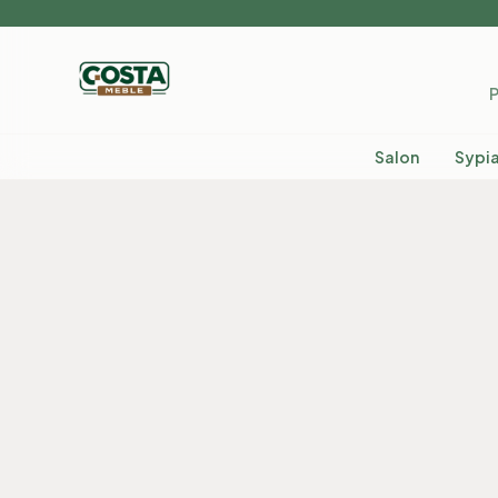
P
Salon
Sypia