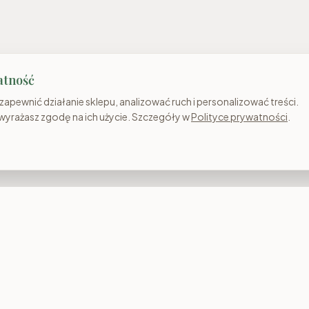
atność
apewnić działanie sklepu, analizować ruch i personalizować treści.
 wyrażasz zgodę na ich użycie. Szczegóły w
Polityce prywatności
.