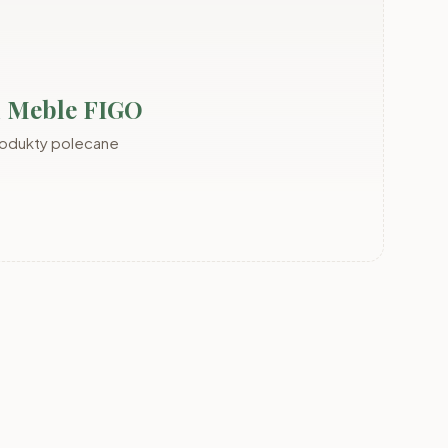
i Meble FIGO
rodukty polecane
Meble TOMMY
Meble TOBI (ID)