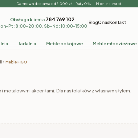
Darmowa dostawa od 7 000 zł Raty 0% 14 dni na zwrot
784 769 102
Obsługa klienta
|
Blog
O nas
Kontakt
on–Pt: 8:00–20:00, Sb–Nd: 10:00–15:00
lnia
Jadalnia
Meble pokojowe
Meble młodzieżowe
i
Meble FIGO
 i metalowymi akcentami. Dla nastolatków z własnym stylem.