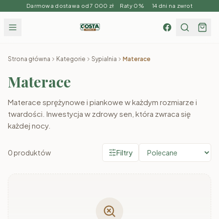
Darmowa dostawa od 7 000 zł Raty 0% 14 dni na zwrot
Strona główna
Kategorie
Sypialnia
Materace
Materace
Materace sprężynowe i piankowe w każdym rozmiarze i
twardości. Inwestycja w zdrowy sen, która zwraca się
każdej nocy.
0
produktów
Filtry