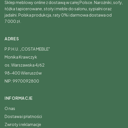
Sklep meblowy online z dostawą w całej Polsce. Narożniki, sofy,
łóżka tapicerowane, stoły i meble do salonu, sypialni oraz
jadalni. Polska produkcja, raty 0% i darmowa dostawa od
7 000 zł.
ADRES
P.P.H.U. „COSTA MEBLE"
Monika Krawczyk
os. Warszawska 4/62
98-400 Wieruszów
NIP: 9970092800
INFORMACJE
O nas
Dostawa i płatności
Zwroty i reklamacje